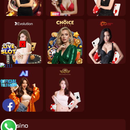
X
Casino